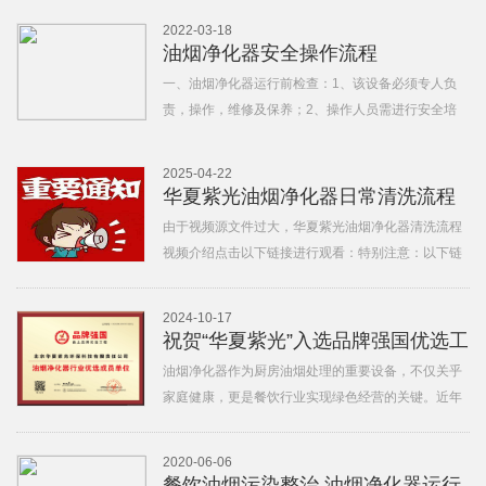
《使用说明书》，了解该设备的基本结构和性能，熟
2022-03-18
练掌握操作规程，并严格按照操作规程进行操作；3、
油烟净化器安全操作流程
油烟净化器用电量大，
一、油烟净化器运行前检查：1、该设备必须专人负
责，操作，维修及保养；2、操作人员需进行安全培
训，获得上岗证必须持证上岗，并学习油烟净化器
《使用说明书》，了解该设备的基本结构和性能，熟
2025-04-22
练掌握操作规程，并严格按照操作规程进行操作；3、
华夏紫光油烟净化器日常清洗流程
油烟净化器用电量大，
视频介绍
由于视频源文件过大，华夏紫光油烟净化器清洗流程
视频介绍点击以下链接进行观看：特别注意：以下链
接视频为专业人员录制，仅供参考作用，具体设备清
洗维护我司建议由专业人员操作，如有问题请咨询厂
2024-10-17
家技术人员，联系方式：010-6783-2078。https://
祝贺“华夏紫光”入选品牌强国优选工
程成员单位
油烟净化器作为厨房油烟处理的重要设备，不仅关乎
家庭健康，更是餐饮行业实现绿色经营的关键。近年
来，随着消费者对健康生活品质的追求以及政府对环
境保护力度的加大，高效、智能、环保的油烟净化器
2020-06-06
产品逐渐成为市场主流，在技术创新和政策驱动的双
餐饮油烟污染整治 油烟净化器运行