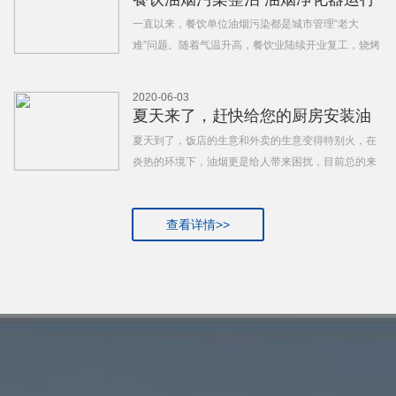
重作用下，油烟净化器
和维护是关键
一直以来，餐饮单位油烟污染都是城市管理“老大
难”问题。随着气温升高，餐饮业陆续开业复工，烧烤
店等餐饮油烟污染问题又“抬头”。油烟不仅影响人们
的身体健康，还对环境造成污染，油烟污染整治工作
2020-06-03
势在必行。近日，许多地方开展餐饮业油烟污染整
夏天来了，赶快给您的厨房安装油
治，并督促安装油烟净
烟净化器吧！
夏天到了，饭店的生意和外卖的生意变得特别火，在
炎热的环境下，油烟更是给人带来困扰，目前总的来
说，小饭店的油烟净化器安装量是普遍偏少的，如何
选择一个好的油烟净化器，如何才能提高空气环境，
查看详情>>
必须从安装一个个小饭店开始.小饭店安装油烟净化器
有什么主意事项昵？