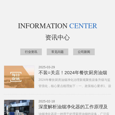
INFORMATION
CENTER
资讯中心
行业资讯
常见问题
公司新闻
2025-03-29
不装=关店！2024年餐饮厨房油烟
净化强制标准+经济激励”双轨并
2024年餐饮厨房油烟净化治理新规聚焦设备升级与监
管强化，核心要点梳理如下：一、政策核心要求1、设
行。
备强制安装与标准所有餐饮单位必须安装 带运行监控
功能的高效油烟净化装置‌ ，油烟净化装置去除率需
2025-02-18
≥90%且具备VOCs/异味处理工艺。禁止虚假清洗或不
深度解析油烟净化器的工作原理及
达
应用场景
油烟净化器是一种用于处理厨房油烟的设备，广泛应