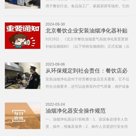
用于餐饮行业、食品加工厂、家庭厨房等场所。它的
主要功能是通过物理或化学方式去除油烟中的有害物
质，减少空气污染，改善工作环境和空气质量。以下
2024-09-30
是油烟净化器的工作原理及应用场景的深度解析。
北京餐饮企业安装油烟净化器补贴
一、油烟净化器的工作原
政策！
9月29日，《北京市餐饮油烟废气高效净化装置更新
补贴实施细则》（以下简称实施细则）正式实施（点
击文末“阅读原文”查看细则原文）。该补贴旨在通过
经济鼓励，助力餐饮业积极履行环保主体责任，更新
2023-09-06
高效净化装置（油烟净化器），减少大气污染物排
从环保规定到社会责任：餐饮店必
放。谁可以申领补贴
须安装油烟净化器
安装油烟净化器对于经营餐饮饭店至关重要。它不仅
符合法规要求，还可以改善室内空气质量，保护设备
和建筑物，提升顾客体验。建议在餐饮厨房中选择合
适的油烟净化器，并定期对其进行清洗和维护，以确
2022-03-24
保其正常运行和有效净化效果。安装油烟净化器是非
油烟净化器安全操作规范
常重要的。以下是一些
一、油烟净化器运行前检查：1、该设备必须专人负
责，操作，维修及保养；2、操作人员需进行安全培
训，获得上岗证必须持证上岗，并学习油烟净化器